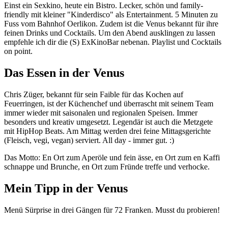
Einst ein Sexkino, heute ein Bistro. Lecker, schön und family-
friendly mit kleiner "Kinderdisco" als Entertainment. 5 Minuten zu
Fuss vom Bahnhof Oerlikon. Zudem ist die Venus bekannt für ihre
feinen Drinks und Cocktails. Um den Abend ausklingen zu lassen
empfehle ich dir die (S) ExKinoBar nebenan. Playlist und Cocktails
on point.
Das Essen in der Venus
Chris Züger, bekannt für sein Faible für das Kochen auf
Feuerringen, ist der Küchenchef und überrascht mit seinem Team
immer wieder mit saisonalen und regionalen Speisen. Immer
besonders und kreativ umgesetzt. Legendär ist auch die Metzgete
mit HipHop Beats. Am Mittag werden drei feine Mittagsgerichte
(Fleisch, vegi, vegan) serviert. All day - immer gut. :)
Das Motto: En Ort zum Aperöle und fein ässe, en Ort zum en Kaffi
schnappe und Brunche, en Ort zum Fründe treffe und verhocke. ⁣
Mein Tipp in der Venus
Menü Sürprise in drei Gängen für 72 Franken. Musst du probieren!