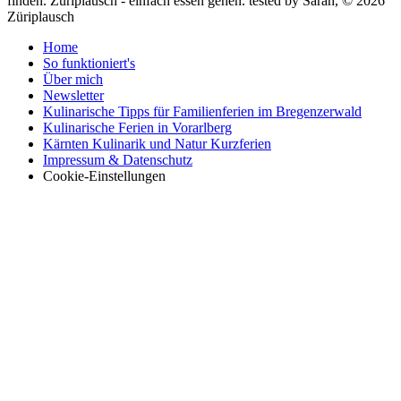
finden. Züriplausch - einfach essen gehen.
tested by Sarah, © 2026
Züriplausch
Home
So funktioniert's
Über mich
Newsletter
Kulinarische Tipps für Familienferien im Bregenzerwald
Kulinarische Ferien in Vorarlberg
Kärnten Kulinarik und Natur Kurzferien
Impressum & Datenschutz
Cookie-Einstellungen