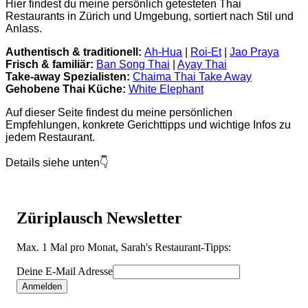
Hier findest du meine persönlich getesteten Thai
Restaurants in Zürich und Umgebung, sortiert nach Stil und
Anlass.
Authentisch & traditionell:
Ah-Hua
|
Roi-Et
|
Jao Praya
Frisch & familiär:
Ban Song Thai
|
Ayay Thai
Take-away Spezialisten:
Chaima Thai Take Away
Gehobene Thai Küche:
White Elephant
Auf dieser Seite findest du meine persönlichen
Empfehlungen, konkrete Gerichttipps und wichtige Infos zu
jedem Restaurant.
Details siehe unten
👇
Züriplausch Newsletter
Max. 1 Mal pro Monat, Sarah's Restaurant-Tipps:
Deine E-Mail Adresse